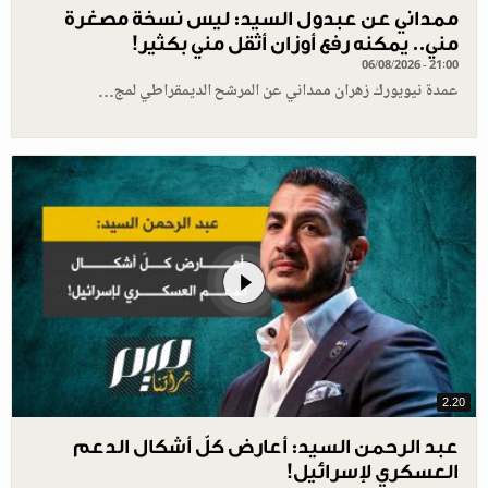
ممداني عن عبدول السيد: ليس نسخة مصغرة
مني.. يمكنه رفع أوزان أثقل مني بكثير!
06/08/2026 - 21:00
عمدة نيويورك زهران ممداني عن المرشح الديمقراطي لمج…
2.20
عبد الرحمن السيد: أعارض كلّ أشكال الدعم
العسكري لإسرائيل!