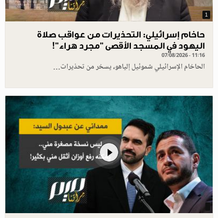
1
حاخام إسرائيلي: التحذيرات من عواقب صلاة
اليهود في المسجد الأقصى "مجرد هراء"!
07/08/2026 - 11:16
الحاخام الإسرائيلي شموئيل إلياهو، يسخر من تحذيرات…