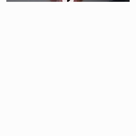
1
إسرائيل تنفذ تفجيرا ضخما في مجدل زون جنوبي
لبنان
03/08/2026 - 13:51
جيش الاحتلال ينفذ عملية تفجير هائلة في بلدة مجدل ز…
من نحن
جميع الحقوق محفوظة © 2019
اتصل بنا