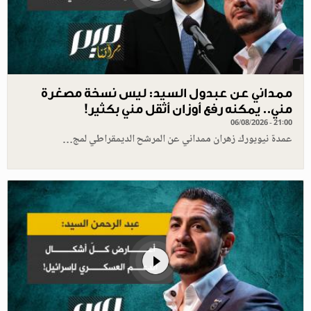
ممداني عن عبدول السيد: ليس نسخة مصغرة
مني.. يمكنه رفع أوزان أثقل مني بكثير!
06/08/2026 - 21:00
عمدة نيويورك زهران ممداني عن المرشح الديمقراطي لمج…