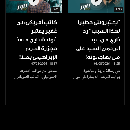
0.41
1.30
"يعتبرونني خطيرا
كاتب أمريكي: بن
لهذا السبب" رد
غفير يعتبر
ناري من عبد
غولدشتاين منفذ
الرحمن السيد على
مجزرة الحرم
من يهاجمونه!
الإبراهيمي بطلا!
07/08/2026 - 18:57
08/08/2026 - 18:25
في رسالة نارية ومباشرة،
محذرا من عواقب التطرّف
يواجه المرشح الديمقراطي لم…
الإسرائيلي.. الكاتب الأمريك…