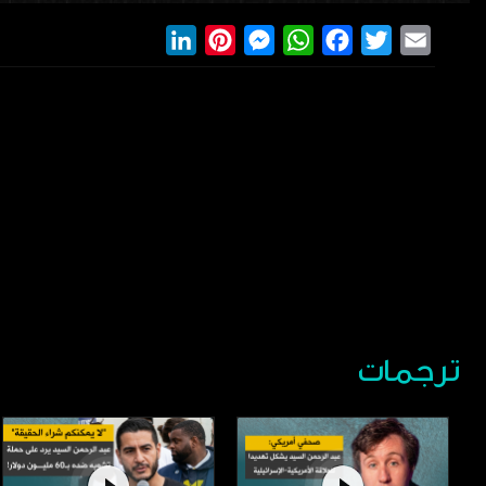
LinkedIn
Pinterest
Messenger
WhatsApp
Facebook
Twitter
Email
ترجمات