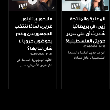
2
1
المغنية والمنتجة
مارجوري تايلور
زين: في بريطانيا
غرين: لماذا ننتخب
شعرتُ أن علي تبرير
الجمهوريين وهم
هويتي الفلسطينية!
يخوضون حروبا لا
07/08/2026 - 14:33
شأن لنا بها؟
زين ساجدي، المغنية والمنتجة
07/08/2026 - 11:21
الفلسطينية، خلال مشارك…
النائبة الجمهورية السابقة في
الكونغرس الأمريكي، ما…