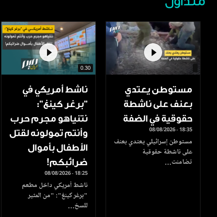
متداول
0.30
مستوطن يعتدي
ناشط أمريكي في
بعنف على ناشطة
"برغر كينغ":
حقوقية في الضفة
نتنياهو مجرم حرب
08/08/2026 - 18:35
وأنتم تمولونه لقتل
مستوطن إسرائيلي يعتدي بعنف
الأطفال بأموال
على ناشطة حقوقية
ضرائبكم!
تضامنت…
08/08/2026 - 18:25
ناشط أمريكي داخل مطعم
"برغر كينغ": "من المثير
للسخ…