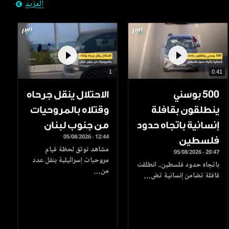
المزيد
1
0.41
500 بوسني
الاحتلال ينقل جرحاه
ينطلقون بقافلة
وقتلاه بالمروحيات
إنسانية باتجاه حدود
من جنوب لبنان
05/08/2026 - 12:44
فلسطين
مشاهد توثق لحظة قيام
05/08/2026 - 20:47
مروحيات إسرائيلية بنقل عدد
باتجاه حدود فلسطين.. انطلقت
من…
قافلة تضامن إنسانية تض…