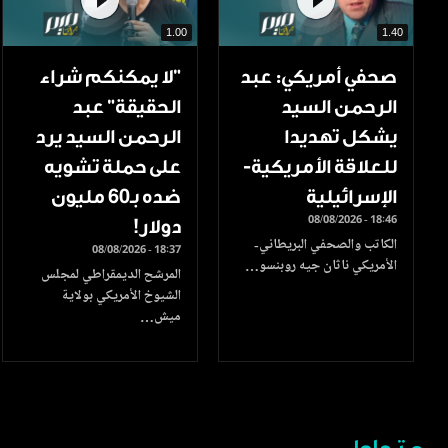
1.00
1.40
صحفي أمريكي: عبد
"لا يمكنكم شراء
الرحمن السيد
الحقيقة" عبد
يشكل تهديدا
الرحمن السيد يرد
للعلاقة الأمريكية-
على حملة تشويه
الإسرائيلية
ضده بـ60 مليون
08/08/2026 - 18:46
دولار!
الكاتب والصحفي البريطاني-
08/08/2026 - 18:37
الأمريكي ناثان جيه روبنسو…
المرشح الديمقراطي لمجلس
الشيوخ الأمريكي بولاية
ميش…