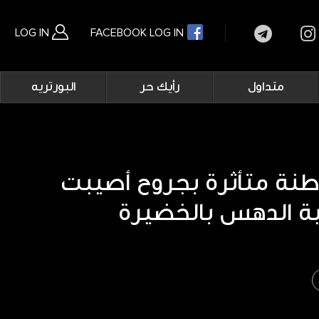
LOG IN
FACEBOOK LOG IN
Main
متداول
رأيك حر
البورتريه
navigation
بحث متقدم
ة متأثرة بجروح أصيبت