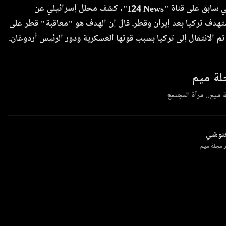
في نقاش تلفزيوني سابق على قناة "I24 News"، كشف محلل إسرائيلي عن
هدف تركيا بعد إيران وقطر. قال إن الهدف هو "معاقبة" قطر على
م الانتقال إلى تركيا بسبب قوتها العسكرية ودور الرئيس أردوغان.
ة ميم
 ميم.. مرآة المجتمع
غنوشي
 مجلة ميم