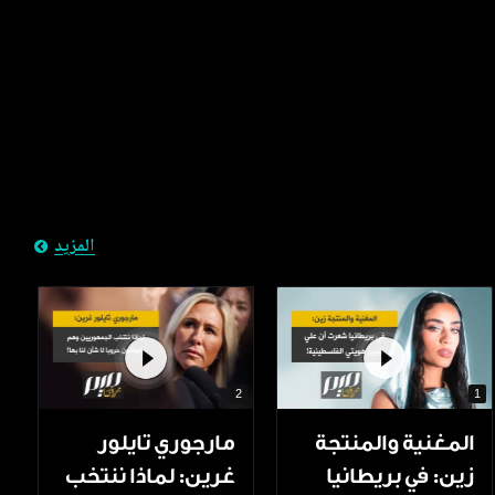
المزيد
2
1
المغنية والمنتجة
مارجوري تايلور
زين: في بريطانيا
غرين: لماذا ننتخب