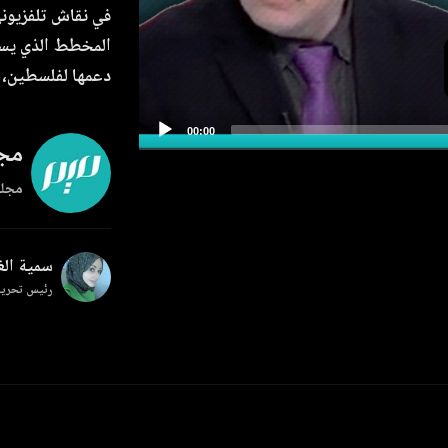
المخطط الذي يست
دعمها لفلسطين، ث
مجل
مجلة
سمية ال
رئيس تحرير