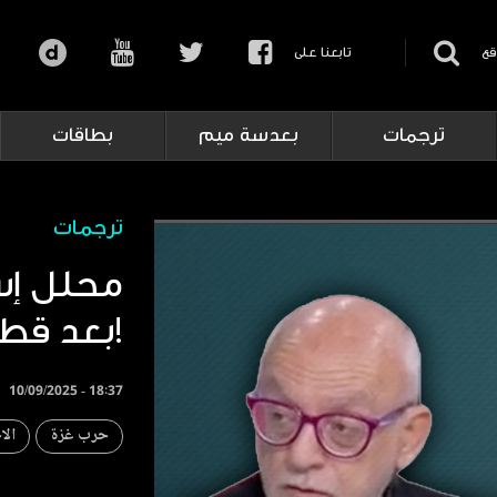
قع
تابعنا على
ترجمات
بعدسة ميم
بطاقات
ترجمات
محلل إسر
بعد قطر!
10/09/2025 - 18:37
حرب غزة
الا