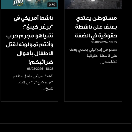
0.30
مستوطن يعتدي
ناشط أمريكي في
بعنف على ناشطة
"برغر كينغ":
حقوقية في الضفة
نتنياهو مجرم حرب
08/08/2026 - 18:35
وأنتم تمولونه لقتل
مستوطن إسرائيلي يعتدي بعنف
الأطفال بأموال
على ناشطة حقوقية
ضرائبكم!
تضامنت…
08/08/2026 - 18:25
ناشط أمريكي داخل مطعم
"برغر كينغ": "من المثير
للسخ…