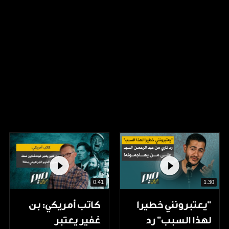
0.41
1.30
"يعتبرونني خطيرا
كاتب أمريكي: بن
لهذا السبب" رد
غفير يعتبر