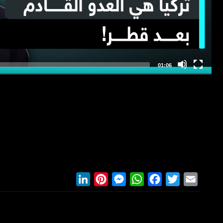
LinkedIn
Pinterest
Messenger
WhatsApp
Facebook
Twitter
Email