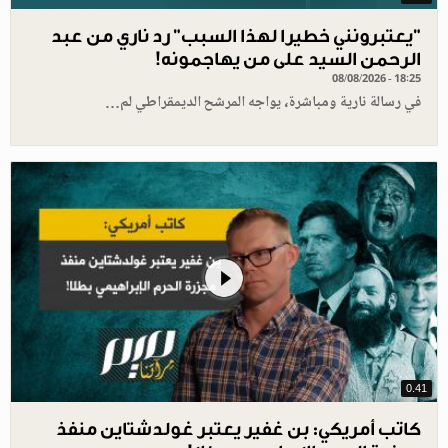
"يعتبرونني خطيرا لهذا السبب" رد ناري من عبد
الرحمن السيد على من يهاجمونه!
08/08/2026 - 18:25
في رسالة نارية ومباشرة، يواجه المرشح الديمقراطي لم…
0.41
كاتب أمريكي: بن غفير يعتبر غولدشتاين منفذ