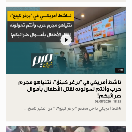
0.30
ناشط أمريكي في "برغر كينغ": نتنياهو مجرم
حرب وأنتم تمولونه لقتل الأطفال بأموال
ضرائبكم!
08/08/2026 - 18:25
ناشط أمريكي داخل مطعم "برغر كينغ": "من المثير للسخ…