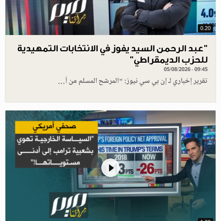
0.20
"عبد الرحمن السيد يفوز في الانتخابات التمهيدية
للحزب الديمقراطي"
05/08/2026 - 09:45
تقرير إخباري لـ إن بي سي نيوز: "المرشح المسلم من أ…