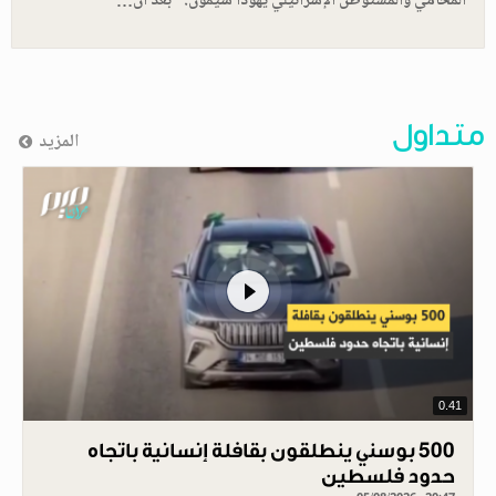
المحامي والمستوطن الإسرائيلي يهودا شيمون: "بعد أن…
متداول
المزيد
0.41
500 بوسني ينطلقون بقافلة إنسانية باتجاه
حدود فلسطين