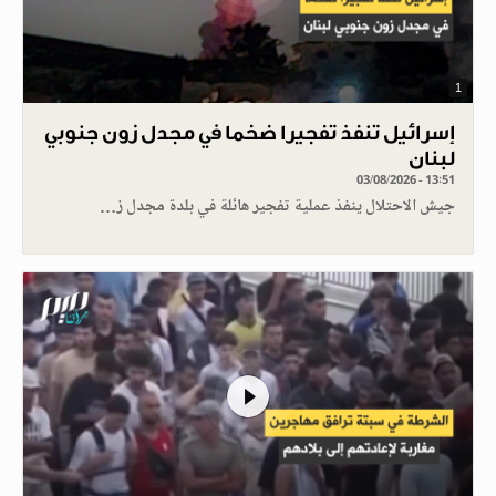
1
إسرائيل تنفذ تفجيرا ضخما في مجدل زون جنوبي
لبنان
03/08/2026 - 13:51
جيش الاحتلال ينفذ عملية تفجير هائلة في بلدة مجدل ز…