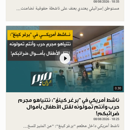
08/08/2026 - 18:35
مستوطن إسرائيلي يعتدي بعنف على ناشطة حقوقية تضامنت…
0.30
ناشط أمريكي في "برغر كينغ": نتنياهو مجرم
حرب وأنتم تمولونه لقتل الأطفال بأموال
ضرائبكم!
08/08/2026 - 18:25
ناشط أمريكي داخل مطعم "برغر كينغ": "من المثير للسخ…