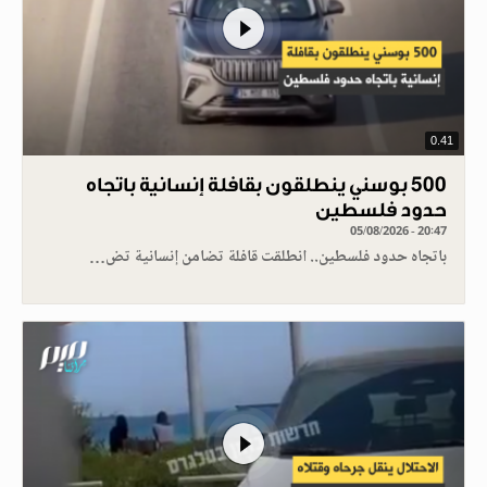
0.41
500 بوسني ينطلقون بقافلة إنسانية باتجاه
حدود فلسطين
05/08/2026 - 20:47
باتجاه حدود فلسطين.. انطلقت قافلة تضامن إنسانية تض…