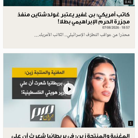
0.41
كاتب أمريكي: بن غفير يعتبر غولدشتاين منفذ
مجزرة الحرم الإبراهيمي بطلا!
07/08/2026 - 18:57
محذرا من عواقب التطرّف الإسرائيلي.. الكاتب الأمريك…
1
المغنية والمنتجة زين: في بريطانيا شعرتُ أن علي