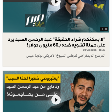
1.00
"لا يمكنكم شراء الحقيقة" عبد الرحمن السيد يرد
على حملة تشويه ضده بـ60 مليون دولار!
08/08/2026 - 18:37
المرشح الديمقراطي لمجلس الشيوخ الأمريكي بولاية ميش…