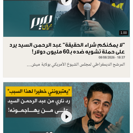
1.00
"لا يمكنكم شراء الحقيقة" عبد الرحمن السيد يرد
على حملة تشويه ضده بـ60 مليون دولار!
08/08/2026 - 18:37
المرشح الديمقراطي لمجلس الشيوخ الأمريكي بولاية ميش…