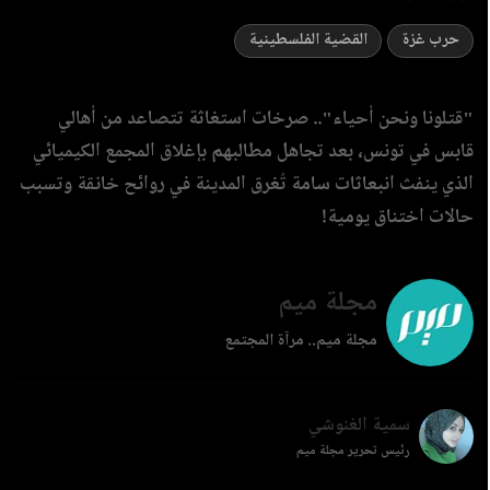
حرب غزة
القضية الفلسطينية
"قتلونا ونحن أحياء".. صرخات استغاثة تتصاعد من أهالي
قابس في تونس، بعد تجاهل مطالبهم بإغلاق المجمع الكيميائي
الذي ينفث انبعاثات سامة تُغرق المدينة في روائح خانقة وتسبب
حالات اختناق يومية!
مجلة ميم
مجلة ميم.. مرآة المجتمع
سمية الغنوشي
رئيس تحرير مجلة ميم