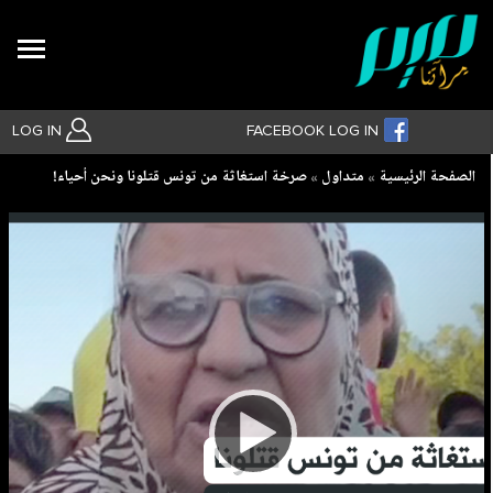
Search
LOG IN
FACEBOOK LOG IN
Breadcrumb
الصفحة الرئيسية
متداول
صرخة استغاثة من تونس قتلونا ونحن أحياء!
بحث متقدم