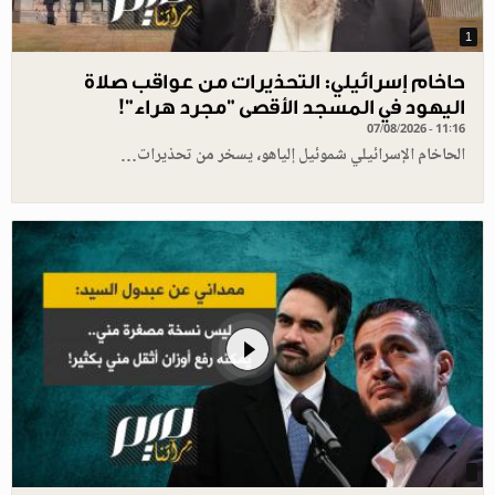
1
حاخام إسرائيلي: التحذيرات من عواقب صلاة
اليهود في المسجد الأقصى "مجرد هراء"!
07/08/2026 - 11:16
الحاخام الإسرائيلي شموئيل إلياهو، يسخر من تحذيرات…