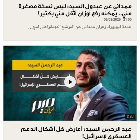
ممداني عن عبدول السيد: ليس نسخة مصغرة
مني.. يمكنه رفع أوزان أثقل مني بكثير!
06/08/2026 - 21:00
عمدة نيويورك زهران ممداني عن المرشح الديمقراطي لمج…
2.20
عبد الرحمن السيد: أعارض كلّ أشكال الدعم
العسكري لإسرائيل!