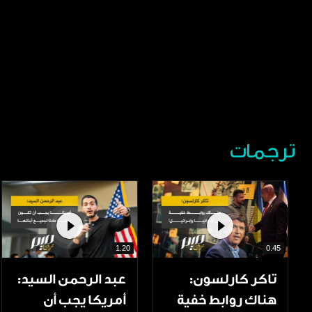
ترجمات
1.20
0.45
تاكر كارلسون:
عبد الرحمن السيد:
هناك روابط خفية
أمريكا يجب أن