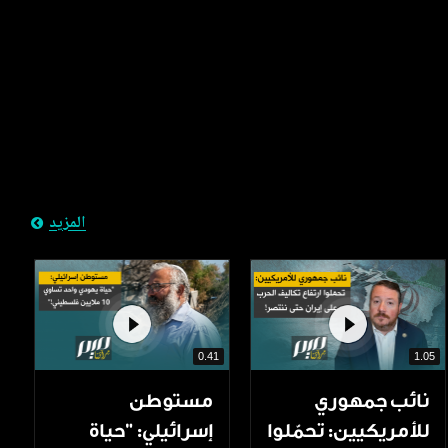
المزيد
0.41
1.05
نائب جمهوري
مستوطن
للأمريكيين: تحمّلوا
إسرائيلي: "حياة