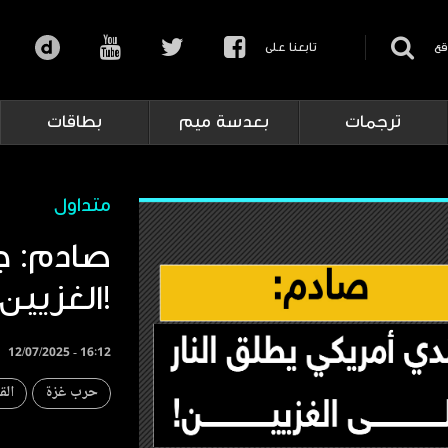
قع
تابعنا على
ترجمات
بعدسة ميم
بطاقات
متداول
صادم: جن
الغزيين!
12/07/2025 - 16:12
حرب غزة
الق