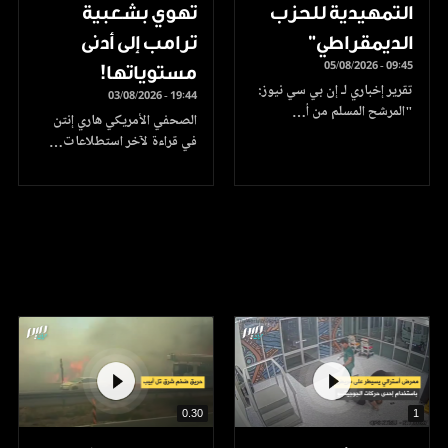
التمهيدية للحزب
تهوي بشعبية
الديمقراطي"
ترامب إلى أدنى
05/08/2026 - 09:45
مستوياتها!
تقرير إخباري لـ إن بي سي نيوز:
03/08/2026 - 19:44
"المرشح المسلم من أ…
الصحفي الأمريكي هاري إنتن
في قراءة لآخر استطلاعات…
0.30
1