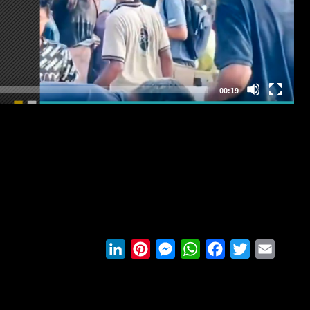
LinkedIn
Pinterest
Messenger
WhatsApp
Facebook
Twitter
Email