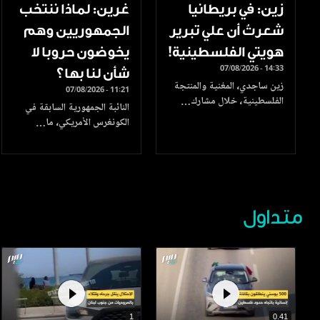
زين: في بريطانيا
غرين: لماذا ننتخب
شعرتُ أن علي تبرير
الجمهوريين وهم
هويتي الفلسطينية!
يخوضون حروبا لا
07/08/2026 - 14:33
شأن لنا بها؟
زين ساجدي، المغنية والمنتجة
07/08/2026 - 11:21
الفلسطينية، خلال مشارك…
النائبة الجمهورية السابقة في
الكونغرس الأمريكي، ما…
متداول
1
0.41