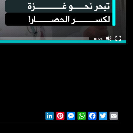
LinkedIn
Pinterest
Messenger
WhatsApp
Facebook
Twitter
Email