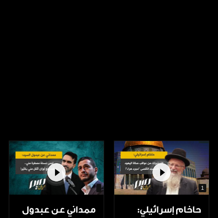
1
حاخام إسرائيلي:
ممداني عن عبدول