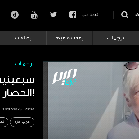
قع
تابعنا على
ترجمات
بعدسة ميم
بطاقات
ترجمات
سبعينية
الحصار!
14/07/2025 - 23:34
حرب غزة
نص