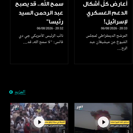
أعارض كلّ أشكال
سمح الله.. قد يصبح
الدعم العسكري
عبد الرحمن السيد
لإسرائيل!
رئيسا”
06/08/2026 - 20:32
06/08/2026 - 20:33
المرشح الديمقراطي لمجلس
نائب الرئيس الأمريكي جي دي
الشيوخ عن ميشيغان عبد
فانس: "لا سمح الله، قد…
الرح…
المزيد
1
1