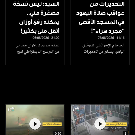
التحذيرات من
السيد: ليس نسخة
عواقب صلاة اليهود
مصغرة مني..
في المسجد الأقصى
يمكنه رفع أوزان
"مجرد هراء"!
أثقل مني بكثير!
06/08/2026 - 21:00
07/08/2026 - 11:16
الحاخام الإسرائيلي شموئيل
عمدة نيويورك زهران ممداني
إلياهو، يسخر من تحذيرات…
عن المرشح الديمقراطي لمج…
0.30
1