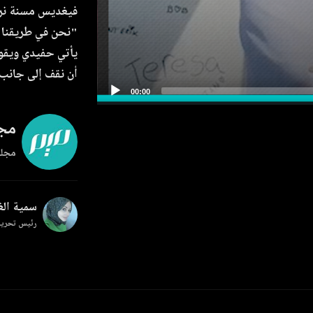
فيغديس مسنة نرو
"نحن في طريقنا إ
يأتي حفيدي ويقول
أن نقف إلى جانب
مجل
مجلة
سمية ال
رئيس تحرير