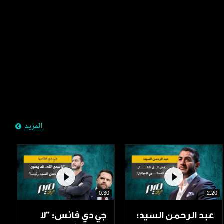
المزيد
0.30
2.20
عبد الرحمن السيد:
جي دي فانس: ”لا