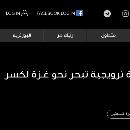
LOG IN
FACEBOOK LOG IN
Main
متداول
رأيك حر
البورتريه
navigation
بحث متقدم
 نرويجية تبحر نحو غـزة لكسر
رة فلسطين