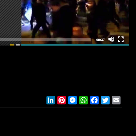
LinkedIn
Pinterest
Messenger
WhatsApp
Facebook
Twitter
Email