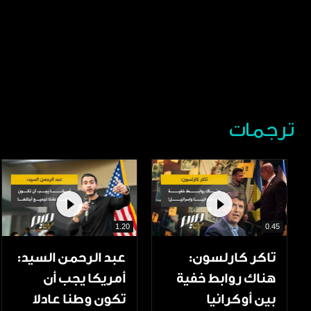
ترجمات
1.20
0.45
تاكر كارلسون:
عبد الرحمن السيد:
هناك روابط خفية
أمريكا يجب أن
بين أوكرانيا
تكون وطنا عادلا