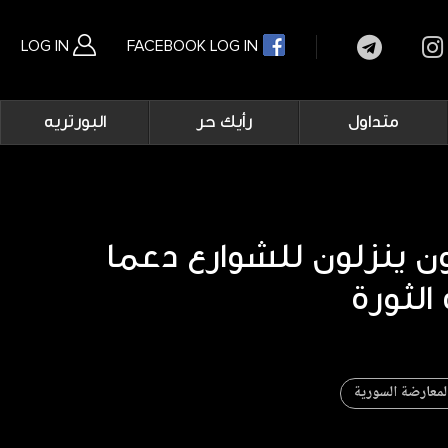
LOG IN
FACEBOOK LOG IN
Main
متداول
رأيك حر
البورتريه
navigation
بحث متقدم
 ينزلون للشوارع دعما
الثورة
لمعارضة السورية