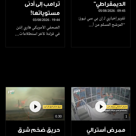
الديمقراطي"
ترامب إلى أدنى
05/08/2026 - 09:45
مستوياتها!
تقرير إخباري لـ إن بي سي نيوز:
03/08/2026 - 19:44
"المرشح المسلم من أ…
الصحفي الأمريكي هاري إنتن
في قراءة لآخر استطلاعات…
0.30
1
ممرض أسترالي
حريق ضخم شرق