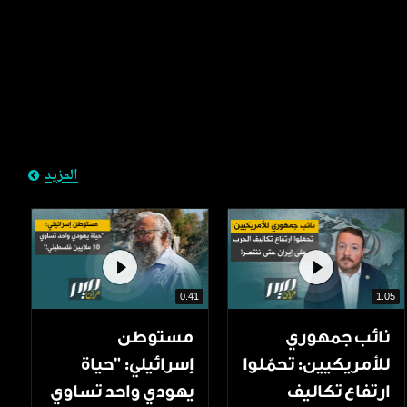
المزيد
0.41
1.05
نائب جمهوري
مستوطن
للأمريكيين: تحمّلوا
إسرائيلي: "حياة
ارتفاع تكاليف
يهودي واحد تساوي