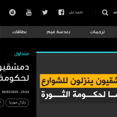
قع
تابعنا على
ترجمات
بعدسة ميم
بطاقات
متداول
دمشقيون
لحكومة 
06/03/2025 - 23:54
زلزال سوريا
ا