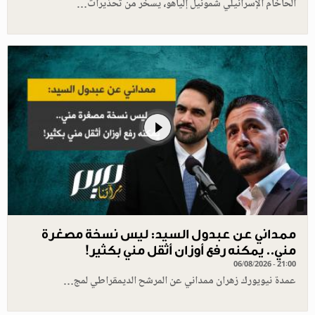
الحاخام الإسرائيلي شموئيل إلياهو، يسخر من تحذيرات…
ممداني عن عبدول السيد: ليس نسخة مصغرة
مني.. يمكنه رفع أوزان أثقل مني بكثير!
06/08/2026 - 21:00
عمدة نيويورك زهران ممداني عن المرشح الديمقراطي لمج…