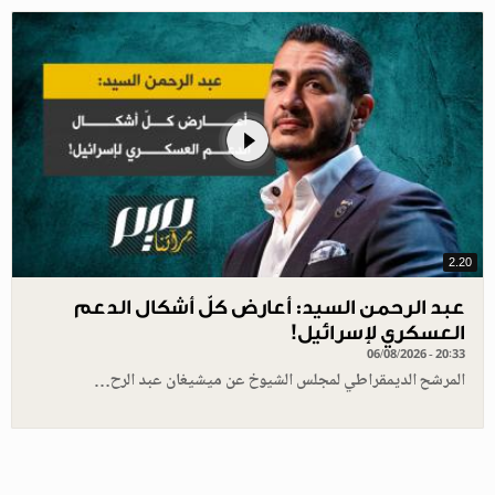
2.20
عبد الرحمن السيد: أعارض كلّ أشكال الدعم
العسكري لإسرائيل!
06/08/2026 - 20:33
المرشح الديمقراطي لمجلس الشيوخ عن ميشيغان عبد الرح…