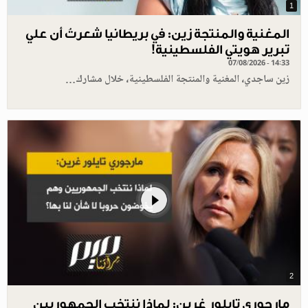
1
المغنية والمنتجة زين: في بريطانيا شعرتُ أن علي
تبرير هويتي الفلسطينية!
07/08/2026 - 14:33
زين ساجدي، المغنية والمنتجة الفلسطينية، خلال مشارك…
2
مارجوري تايلور غرين: لماذا ننتخب الجمهوريين