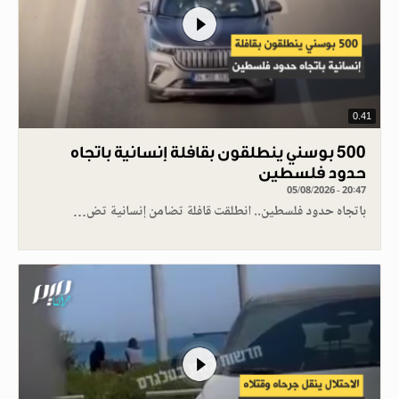
0.41
500 بوسني ينطلقون بقافلة إنسانية باتجاه
حدود فلسطين
05/08/2026 - 20:47
باتجاه حدود فلسطين.. انطلقت قافلة تضامن إنسانية تض…