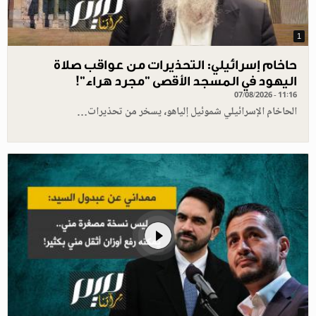
1
حاخام إسرائيلي: التحذيرات من عواقب صلاة
اليهود في المسجد الأقصى "مجرد هراء"!
07/08/2026 - 11:16
الحاخام الإسرائيلي شموئيل إلياهو، يسخر من تحذيرات…