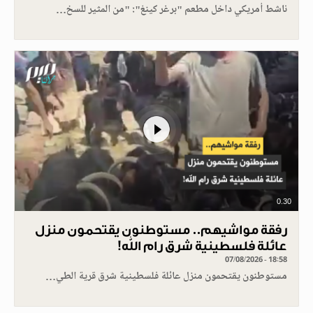
ناشط أمريكي داخل مطعم "برغر كينغ": "من المثير للسخ…
0.30
رفقة مواشيهم.. مستوطنون يقتحمون منزل
عائلة فلسطينية شرق رام الله!
07/08/2026 - 18:58
مستوطنون يقتحمون منزل عائلة فلسطينية شرق قرية الطي…