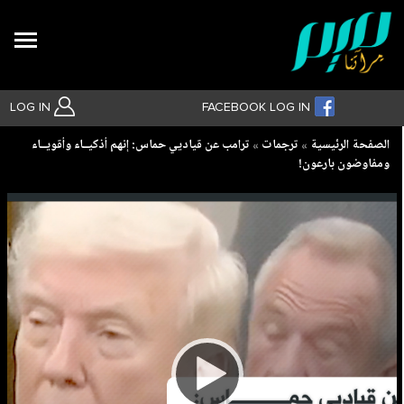
Search
LOG IN
FACEBOOK LOG IN
Breadcrumb
الصفحة الرئيسية
ترجمات
ترامب عن قياديي حماس: إنهم أذكيــاء وأقويــاء
ومفاوضون بارعون!
بحث متقدم