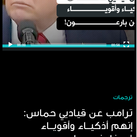
ترجمات
ترامب عن قياديي حماس:
إنهم أذكيــاء وأقويــاء