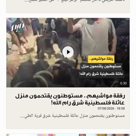
ناشط أمريكي داخل مطعم "برغر كينغ": "من المثير للسخ…
0.30
رفقة مواشيهم.. مستوطنون يقتحمون منزل
عائلة فلسطينية شرق رام الله!
07/08/2026 - 18:58
مستوطنون يقتحمون منزل عائلة فلسطينية شرق قرية الطي…