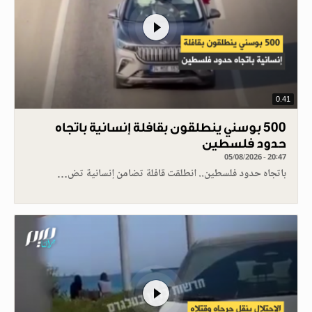
0.41
500 بوسني ينطلقون بقافلة إنسانية باتجاه
حدود فلسطين
05/08/2026 - 20:47
باتجاه حدود فلسطين.. انطلقت قافلة تضامن إنسانية تض…