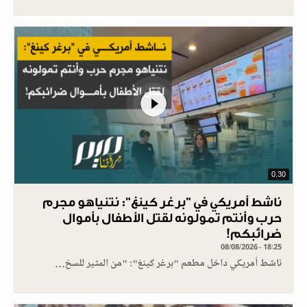
0.30
ناشط أمريكي في "برغر كينغ": نتنياهو مجرم
حرب وأنتم تمولونه لقتل الأطفال بأموال
ضرائبكم!
08/08/2026 - 18:25
ناشط أمريكي داخل مطعم "برغر كينغ": "من المثير للسخ…