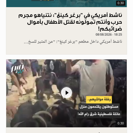
0.30
ناشط أمريكي في "برغر كينغ": نتنياهو مجرم
حرب وأنتم تمولونه لقتل الأطفال بأموال
ضرائبكم!
08/08/2026 - 18:25
ناشط أمريكي داخل مطعم "برغر كينغ": "من المثير للسخ…
0.30