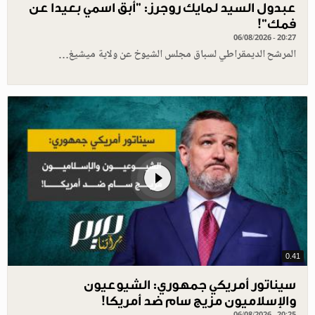
عبدول السيد لمايك روجرز: "أبق اسمي بعيدا عن
فمك"!
06/08/2026 - 20:27
المرشح الديمقراطي لسباق مجلس الشيوخ عن ولاية ميشيغ…
0.41
سيناتور أمريكي جمهوري: الشيوعيون
والإسلاميون مزيج سام ضد أمريكا!
06/08/2026 - 20:25