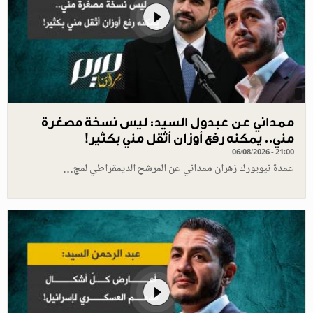
ممداني عن عبدول السيد: ليس نسخة مصغرة
مني.. يمكنه رفع أوزان أثقل مني بكثير!
06/08/2026 - 21:00
عمدة نيويورك زهران ممداني عن المرشح الديمقراطي لمج…