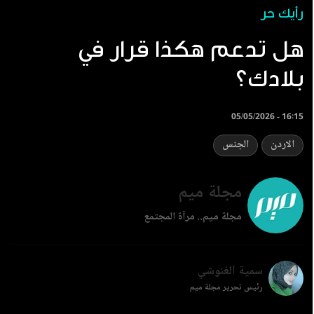
رأيك حر
‏هل تدعم هكذا قرار في
بلادك؟
05/05/2026 - 16:15
الاردن
الجنس
مجلة ميم
مجلة ميم.. مرآة المجتمع
سمية الغنوشي
رئيس تحرير مجلة ميم