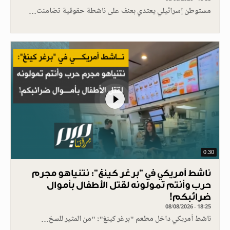
مستوطن إسرائيلي يعتدي بعنف على ناشطة حقوقية تضامنت…
0.30
ناشط أمريكي في "برغر كينغ": نتنياهو مجرم
حرب وأنتم تمولونه لقتل الأطفال بأموال
ضرائبكم!
08/08/2026 - 18:25
ناشط أمريكي داخل مطعم "برغر كينغ": "من المثير للسخ…