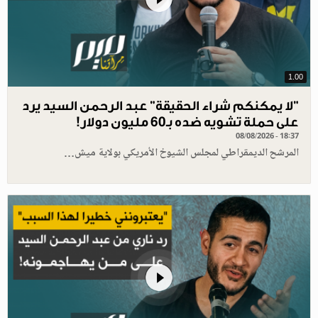
1.00
"لا يمكنكم شراء الحقيقة" عبد الرحمن السيد يرد
على حملة تشويه ضده بـ60 مليون دولار!
08/08/2026 - 18:37
المرشح الديمقراطي لمجلس الشيوخ الأمريكي بولاية ميش…