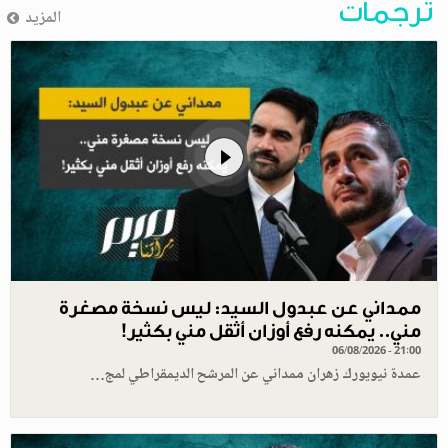
ترجمات
المزيد
ممداني عن عبدول السيد: ليس نسخة مصغرة
مني.. يمكنه رفع أوزان أثقل مني بكثير!
06/08/2026 - 21:00
عمدة نيويورك زهران ممداني عن المرشح الديمقراطي لمج…