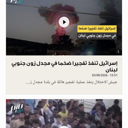
1
إسرائيل تنفذ تفجيرا ضخما في مجدل زون جنوبي
لبنان
03/08/2026 - 13:51
جيش الاحتلال ينفذ عملية تفجير هائلة في بلدة مجدل ز…