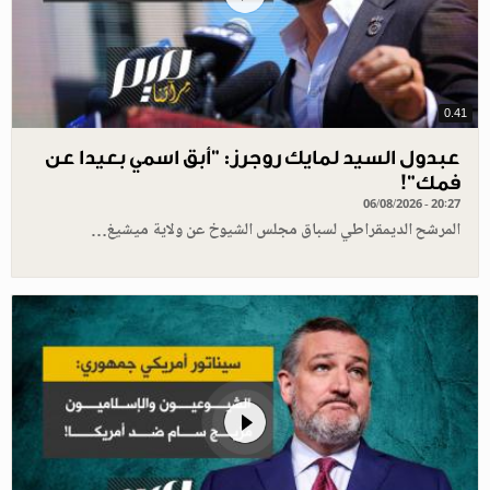
0.41
عبدول السيد لمايك روجرز: "أبق اسمي بعيدا عن
فمك"!
06/08/2026 - 20:27
المرشح الديمقراطي لسباق مجلس الشيوخ عن ولاية ميشيغ…