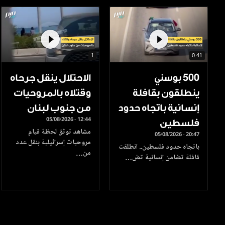
1
0.41
500 بوسني
الاحتلال ينقل جرحاه
ينطلقون بقافلة
وقتلاه بالمروحيات
إنسانية باتجاه حدود
من جنوب لبنان
05/08/2026 - 12:44
فلسطين
مشاهد توثق لحظة قيام
05/08/2026 - 20:47
مروحيات إسرائيلية بنقل عدد
باتجاه حدود فلسطين.. انطلقت
من…
قافلة تضامن إنسانية تض…