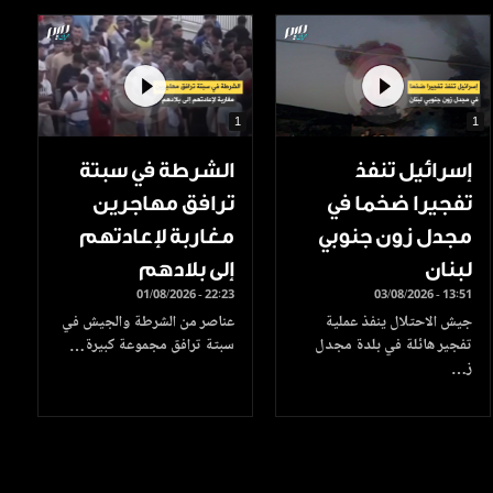
1
1
إسرائيل تنفذ
الشرطة في سبتة
تفجيرا ضخما في
ترافق مهاجرين
مجدل زون جنوبي
مغاربة لإعادتهم
لبنان
إلى بلادهم
01/08/2026 - 22:23
03/08/2026 - 13:51
جيش الاحتلال ينفذ عملية
عناصر من الشرطة والجيش في
تفجير هائلة في بلدة مجدل
سبتة ترافق مجموعة كبيرة…
ز…