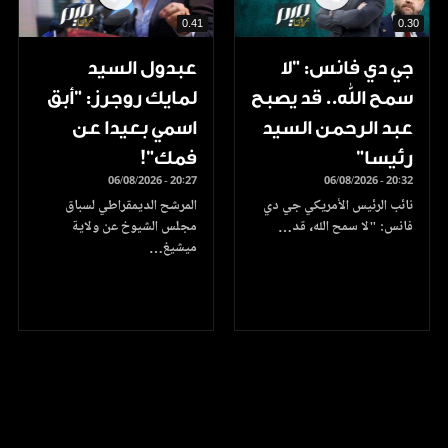
0.41
0.30
جي دي فانس: ”لا
عبدول السيد
سمح الله.. قد يصبح
لمايك روجرز: "أبق
عبد الرحمن السيد
اسمي بعيدا عن
رئيسا”
فمك"!
06/08/2026 - 20:27
06/08/2026 - 20:32
نائب الرئيس الأمريكي جي دي
المرشح الديمقراطي لسباق
فانس: "لا سمح الله، قد…
مجلس الشيوخ عن ولاية
ميشيغ…