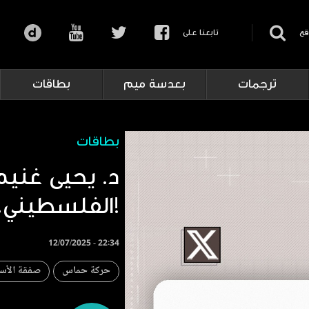
قع
تابعنا على
ترجمات
بعدسة ميم
بطاقات
بطاقات
‏د. يحيى غني
الفلسطيني؛ لا تفاوض!
12/07/2025 - 22:34
حركة حماس
صفقة الأس