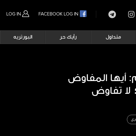
LOG IN
FACEBOOK LOG IN
Main
متداول
رأيك حر
البورتريه
navigation
بحث متقدم
م: أيها المفاوض
رى