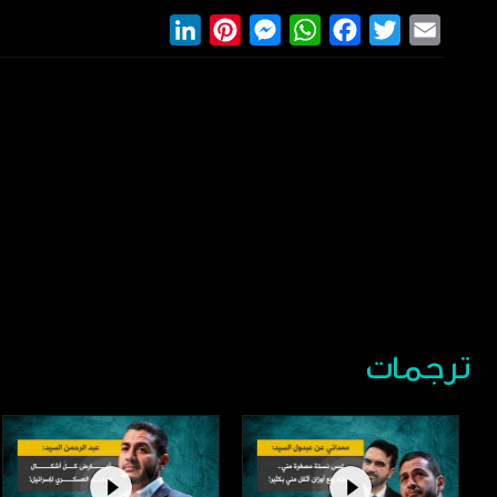
LinkedIn
Pinterest
Messenger
WhatsApp
Facebook
Twitter
Email
ترجمات