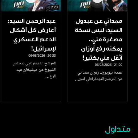
2.20
ممداني عن عبدول
عبد الرحمن السيد:
السيد: ليس نسخة
أعارض كلّ أشكال
مصغرة مني..
الدعم العسكري
يمكنه رفع أوزان
لإسرائيل!
06/08/2026 - 20:33
أثقل مني بكثير!
المرشح الديمقراطي لمجلس
06/08/2026 - 21:00
الشيوخ عن ميشيغان عبد
عمدة نيويورك زهران ممداني
الرح…
عن المرشح الديمقراطي لمج…
متداول