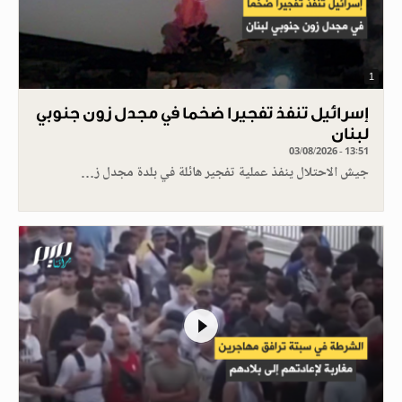
1
إسرائيل تنفذ تفجيرا ضخما في مجدل زون جنوبي
لبنان
03/08/2026 - 13:51
جيش الاحتلال ينفذ عملية تفجير هائلة في بلدة مجدل ز…