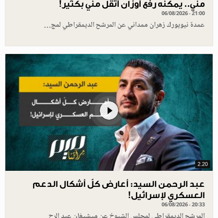
مني.. يمكنه رفع أوزان أثقل مني بكثير!
06/08/2026 - 21:00
عمدة نيويورك زهران ممداني عن المرشح الديمقراطي لمج…
2.20
عبد الرحمن السيد: أعارض كلّ أشكال الدعم
العسكري لإسرائيل!
06/08/2026 - 20:33
المرشح الديمقراطي لمجلس الشيوخ عن ميشيغان عبد الرح…