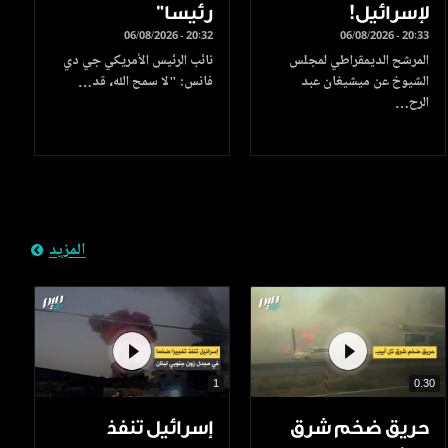
لإسرائيل!
رئيسا”
06/08/2026 - 20:32
06/08/2026 - 20:33
المرشح الديمقراطي لمجلس
نائب الرئيس الأمريكي جي دي
الشيوخ عن ميشيغان عبد
فانس: "لا سمح الله، قد…
الرح…
المزيد
1
0.30
حريق ضخم شرق
إسرائيل تنفذ