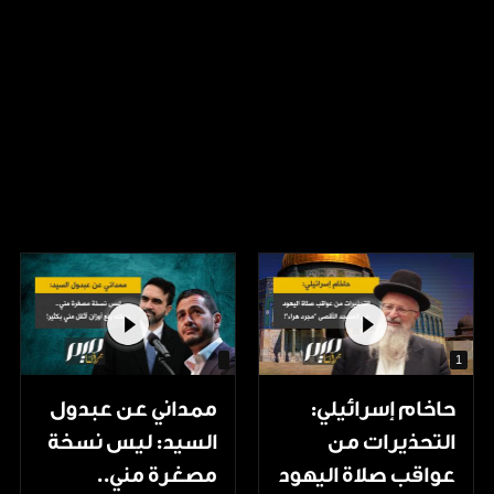
1
حاخام إسرائيلي:
ممداني عن عبدول
التحذيرات من
السيد: ليس نسخة
عواقب صلاة اليهود
مصغرة مني..