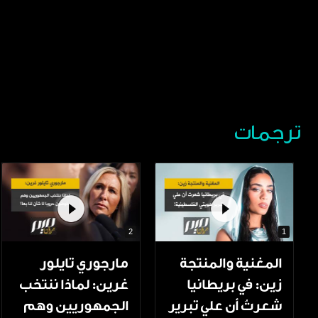
ترجمات
2
1
المغنية والمنتجة
مارجوري تايلور
زين: في بريطانيا
غرين: لماذا ننتخب
شعرتُ أن علي تبرير
الجمهوريين وهم