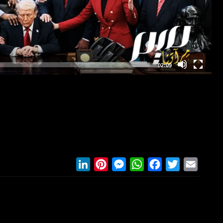
LinkedIn
Pinterest
Messenger
WhatsApp
Facebook
Twitter
Email