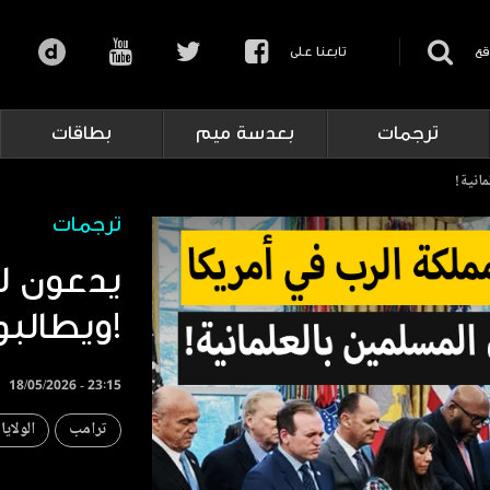
قع
تابعنا على
ترجمات
بعدسة ميم
بطاقات
انية!
ترجمات
يدعون ل
ويطالبون المسلمين بالعلمانية!
18/05/2026 - 23:15
ترامب
الولاي