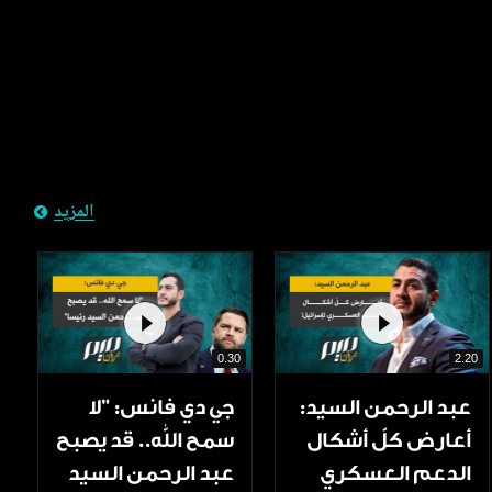
المزيد
0.30
2.20
عبد الرحمن السيد:
جي دي فانس: ”لا
أعارض كلّ أشكال
سمح الله.. قد يصبح
الدعم العسكري
عبد الرحمن السيد