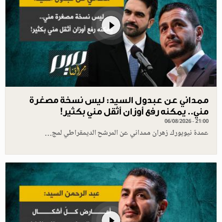
ممداني عن عبدول السيد: ليس نسخة مصغرة
مني.. يمكنه رفع أوزان أثقل مني بكثير!
06/08/2026 - 21:00
عمدة نيويورك زهران ممداني عن المرشح الديمقراطي لمج…