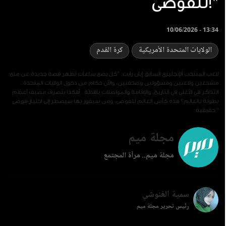
للفوضى!"
10/06/2026 - 13:34
الولايات المتحدة الأمريكية
كرة القدم
لاعب المنتخب الإنجليزي السابق إيان رايت: "كل بضع ساعات تظهر قصة جديدة عن منع
مشجعين ولاعبين ومسؤولين وصحفيين، والآن حكام من دخول الولايات المتحدة..
التذاكر هي الأغلى في التاريخ، والإقامة والمواصلات باهظة.. أهكذا يتصرف مضيف أعظم
بطولة بالعالم؟ هذه كأس العالم للفوضى، ومن سيفوز بها سيضطر إلى اجتياز فوضى
حقيقية."
مجلة ميم
مجلة ميم.. مرآة المجتمع
سمية الغنوشي
رئيس تحرير مجلة ميم