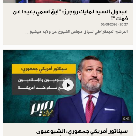
عبدول السيد لمايك روجرز: "أبق اسمي بعيدا عن
فمك"!
06/08/2026 - 20:27
المرشح الديمقراطي لسباق مجلس الشيوخ عن ولاية ميشيغ…
0.41
سيناتور أمريكي جمهوري: الشيوعيون