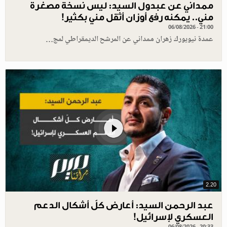
ممداني عن عبدول السيد: ليس نسخة مصغرة
مني.. يمكنه رفع أوزان أثقل مني بكثير!
06/08/2026 - 21:00
عمدة نيويورك زهران ممداني عن المرشح الديمقراطي لمج…
2.20
عبد الرحمن السيد: أعارض كلّ أشكال الدعم
العسكري لإسرائيل!
06/08/2026 - 20:33