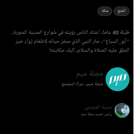
الحج
مكة
طيلة 40 عاما، اعتاد الناس رؤيته في شوارع المدينة المنورة..
"أبو_السباع"، جار النبي الذي سخر حياته لإطعام زوار خير
الخلق عليه الصلاة والسلام، إليك حكايته!
مجلة ميم
مجلة ميم.. مرآة المجتمع
سمية الغنوشي
رئيس تحرير مجلة ميم