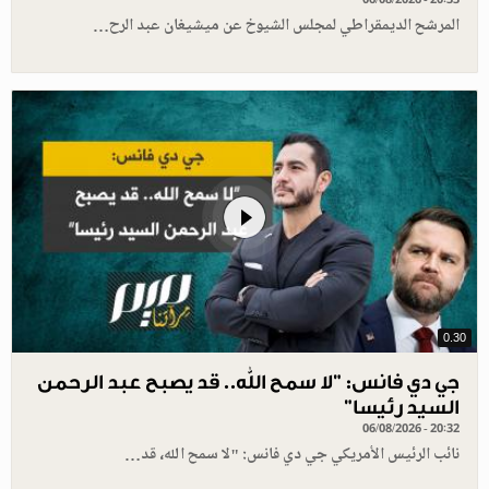
المرشح الديمقراطي لمجلس الشيوخ عن ميشيغان عبد الرح…
0.30
جي دي فانس: ”لا سمح الله.. قد يصبح عبد الرحمن
السيد رئيسا”
06/08/2026 - 20:32
نائب الرئيس الأمريكي جي دي فانس: "لا سمح الله، قد…