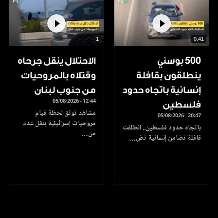
1
0.41
500 بوسني
الاحتلال ينقل جرحاه
ينطلقون بقافلة
وقتلاه بالمروحيات
إنسانية باتجاه حدود
من جنوب لبنان
05/08/2026 - 12:44
فلسطين
مشاهد توثق لحظة قيام
05/08/2026 - 20:47
مروحيات إسرائيلية بنقل عدد
باتجاه حدود فلسطين.. انطلقت
من…
قافلة تضامن إنسانية تض…