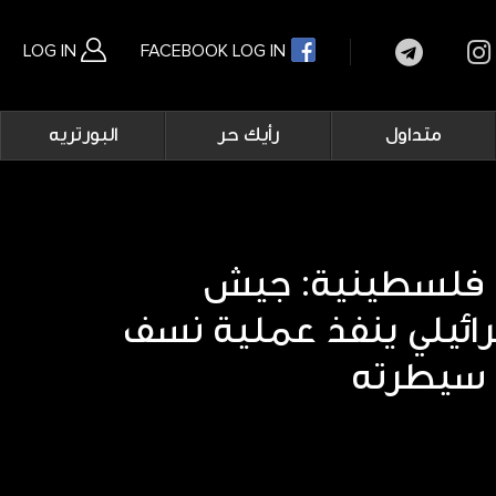
LOG IN
FACEBOOK LOG IN
Main
متداول
رأيك حر
البورتريه
navigation
بحث متقدم
م فلسطينية: جيش
سرائيلي ينفذ عملية نسف
 سيطرته