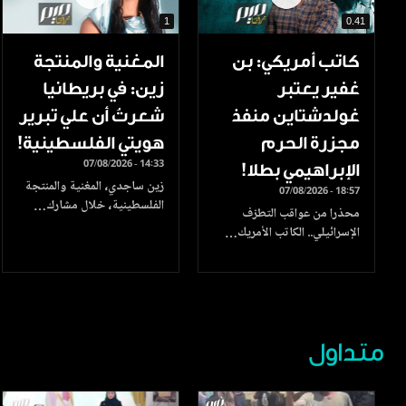
1
0.41
كاتب أمريكي: بن
المغنية والمنتجة
غفير يعتبر
زين: في بريطانيا
غولدشتاين منفذ
شعرتُ أن علي تبرير
مجزرة الحرم
هويتي الفلسطينية!
07/08/2026 - 14:33
الإبراهيمي بطلا!
زين ساجدي، المغنية والمنتجة
07/08/2026 - 18:57
الفلسطينية، خلال مشارك…
محذرا من عواقب التطرّف
الإسرائيلي.. الكاتب الأمريك…
متداول