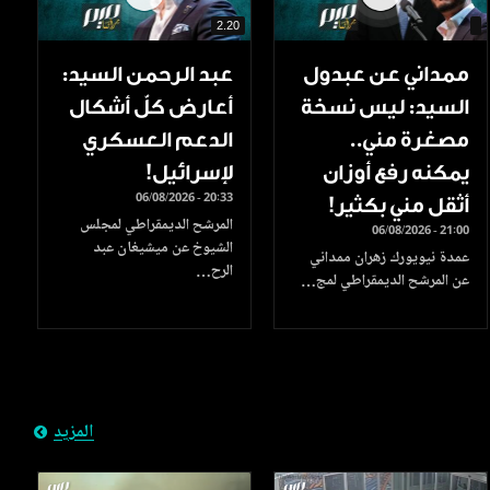
2.20
ممداني عن عبدول
عبد الرحمن السيد:
السيد: ليس نسخة
أعارض كلّ أشكال
مصغرة مني..
الدعم العسكري
يمكنه رفع أوزان
لإسرائيل!
06/08/2026 - 20:33
أثقل مني بكثير!
المرشح الديمقراطي لمجلس
06/08/2026 - 21:00
الشيوخ عن ميشيغان عبد
عمدة نيويورك زهران ممداني
الرح…
عن المرشح الديمقراطي لمج…
المزيد