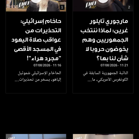
1
2
مارجوري تايلور
حاخام إسرائيلي:
غرين: لماذا ننتخب
التحذيرات من
الجمهوريين وهم
عواقب صلاة اليهود
يخوضون حروبا لا
في المسجد الأقصى
شأن لنا بها؟
"مجرد هراء"!
07/08/2026 - 11:16
07/08/2026 - 11:21
النائبة الجمهورية السابقة في
الحاخام الإسرائيلي شموئيل
الكونغرس الأمريكي، ما…
إلياهو، يسخر من تحذيرات…