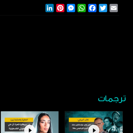
LinkedIn
Pinterest
Messenger
WhatsApp
Facebook
Twitter
Email
ترجمات