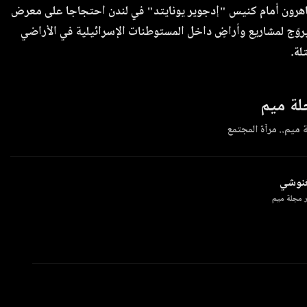
هرون أمام كنيس "إدجوير يونايتد" في لندن احتجاجا على معرض
روّج لمشاريع وأراضٍ داخل المستوطنات الإسرائيلية في الأراضي
لة.
ة ميم
 ميم.. مرآة المجتمع
غنوشي
 مجلة ميم