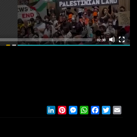
LinkedIn
Pinterest
Messenger
WhatsApp
Facebook
Twitter
Email