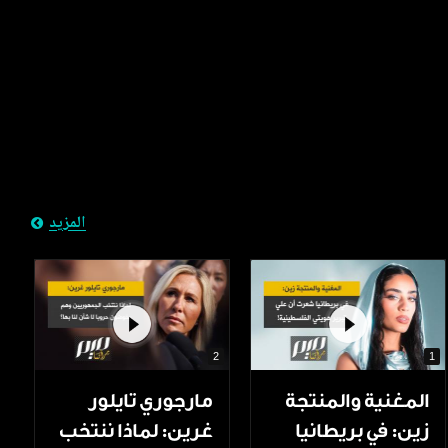
المزيد
2
1
المغنية والمنتجة
مارجوري تايلور
زين: في بريطانيا
غرين: لماذا ننتخب