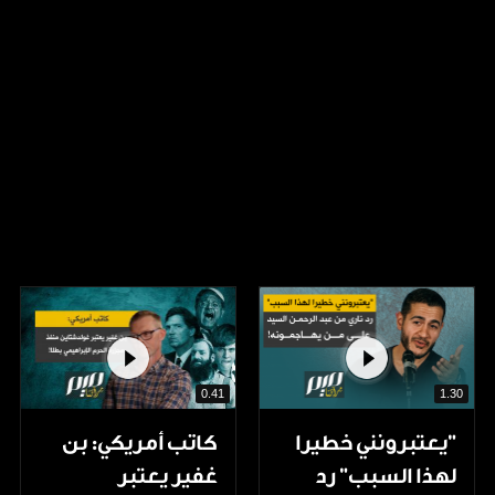
0.41
1.30
"يعتبرونني خطيرا
كاتب أمريكي: بن
لهذا السبب" رد
غفير يعتبر