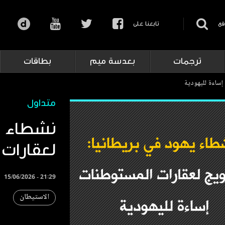
قع
تابعنا على
ترجمات
بعدسة ميم
بطاقات
إساءة لليهودية
متداول
نشطاء يه
لعقارات
15/06/2026 - 21:29
الاستيطان