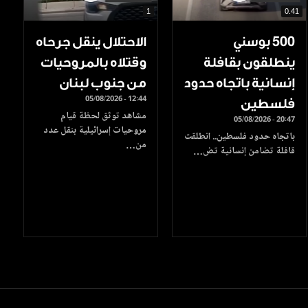
1
0.41
500 بوسني
الاحتلال ينقل جرحاه
ينطلقون بقافلة
وقتلاه بالمروحيات
إنسانية باتجاه حدود
من جنوب لبنان
05/08/2026 - 12:44
فلسطين
مشاهد توثق لحظة قيام
05/08/2026 - 20:47
مروحيات إسرائيلية بنقل عدد
باتجاه حدود فلسطين.. انطلقت
من…
قافلة تضامن إنسانية تض…