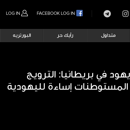
LOG IN
FACEBOOK LOG IN
Main
متداول
رأيك حر
البورتريه
navigation
بحث متقدم
ود في بريطانيا: الترويج
 المستوطنات إساءة لليهودية