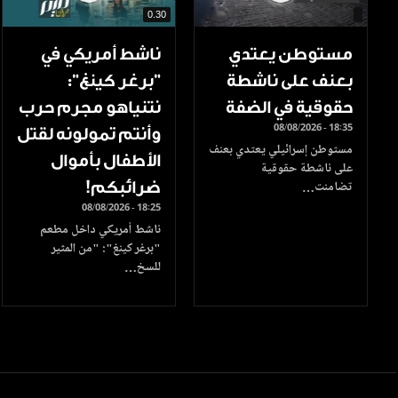
0.30
مستوطن يعتدي
ناشط أمريكي في
بعنف على ناشطة
"برغر كينغ":
حقوقية في الضفة
نتنياهو مجرم حرب
08/08/2026 - 18:35
وأنتم تمولونه لقتل
مستوطن إسرائيلي يعتدي بعنف
الأطفال بأموال
على ناشطة حقوقية
ضرائبكم!
تضامنت…
08/08/2026 - 18:25
ناشط أمريكي داخل مطعم
"برغر كينغ": "من المثير
للسخ…