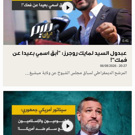
0.41
عبدول السيد لمايك روجرز: "أبق اسمي بعيدا عن
فمك"!
06/08/2026 - 20:27
المرشح الديمقراطي لسباق مجلس الشيوخ عن ولاية ميشيغ…