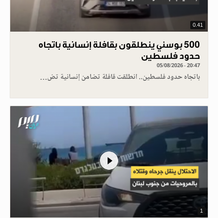
0.41
500 بوسني ينطلقون بقافلة إنسانية باتجاه
حدود فلسطين
05/08/2026 - 20:47
باتجاه حدود فلسطين.. انطلقت قافلة تضامن إنسانية تض…
1