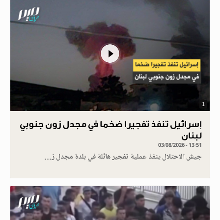
1
إسرائيل تنفذ تفجيرا ضخما في مجدل زون جنوبي
لبنان
03/08/2026 - 13:51
جيش الاحتلال ينفذ عملية تفجير هائلة في بلدة مجدل ز…