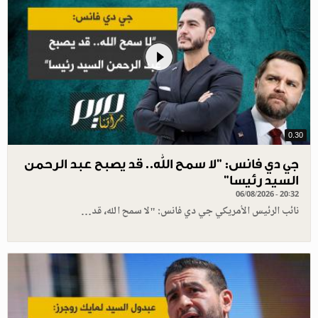
0.30
جي دي فانس: ”لا سمح الله.. قد يصبح عبد الرحمن
السيد رئيسا”
06/08/2026 - 20:32
نائب الرئيس الأمريكي جي دي فانس: "لا سمح الله، قد…