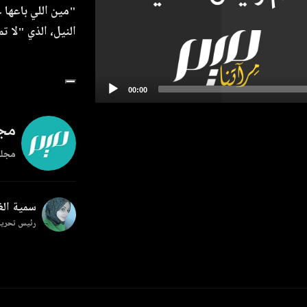
"مين اللي باعها 
النيل، الذي "لا ت
مجل
مجلة
سمية ال
رئيس تحرير