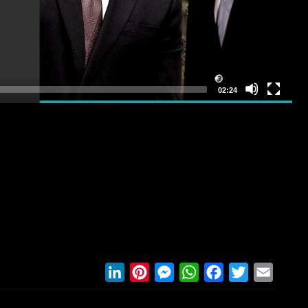
LinkedIn
Pinterest
Messenger
WhatsApp
Facebook
Twitter
Email