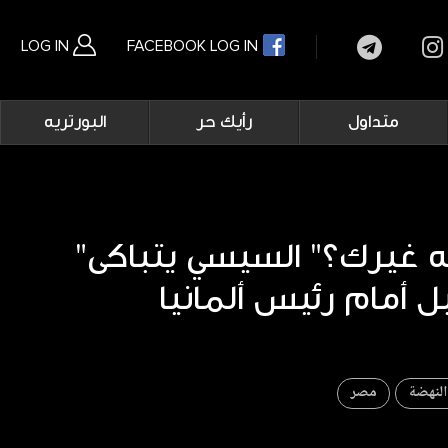
LOG IN
FACEBOOK LOG IN
Main
متداول
رأيك حر
البورتريه
navigation
بحث متقدم
"مين باعه غيرك؟" السيسي يتباكى
لنهضة
مصر