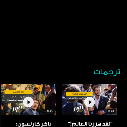
ترجمات
0.45
0.41
”لقد هززنا العالم!”
تاكر كارلسون: