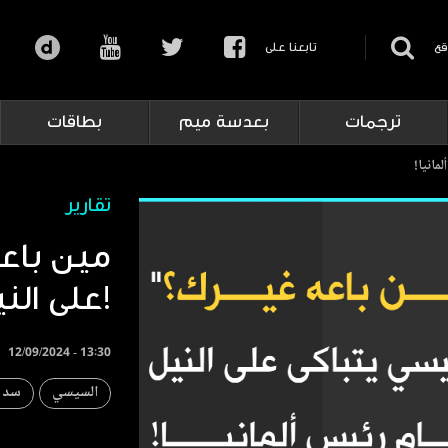
قع
تابعنا على
ترجمات
بعدسة ميم
بطاقات
مانيا!
تقارير
على النيل أمام رئيس ألمانيا!
12/09/2024 - 13:30
السيسي
سد ا