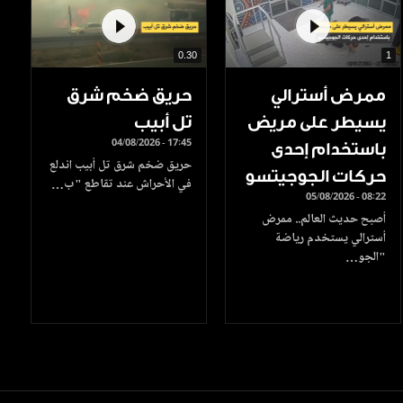
0.30
1
ممرض أسترالي
حريق ضخم شرق
يسيطر على مريض
تل أبيب
04/08/2026 - 17:45
باستخدام إحدى
حريق ضخم شرق تل أبيب اندلع
حركات الجوجيتسو
في الأحراش عند تقاطع "ب…
05/08/2026 - 08:22
أصبح حديث العالم.. ممرض
أسترالي يستخدم رياضة
"الجو…