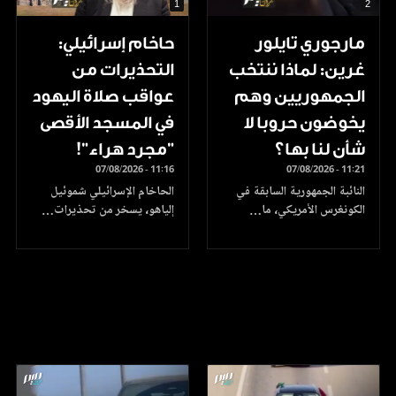
1
2
مارجوري تايلور
حاخام إسرائيلي:
غرين: لماذا ننتخب
التحذيرات من
الجمهوريين وهم
عواقب صلاة اليهود
يخوضون حروبا لا
في المسجد الأقصى
شأن لنا بها؟
"مجرد هراء"!
07/08/2026 - 11:16
07/08/2026 - 11:21
النائبة الجمهورية السابقة في
الحاخام الإسرائيلي شموئيل
الكونغرس الأمريكي، ما…
إلياهو، يسخر من تحذيرات…