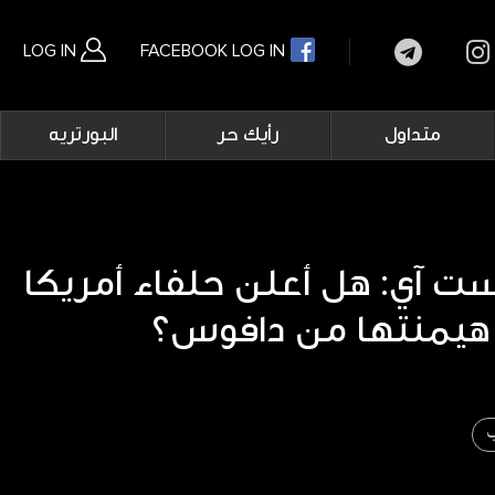
LOG IN
FACEBOOK LOG IN
Main
متداول
رأيك حر
البورتريه
navigation
بحث متقدم
ت آي: هل أعلن حلفاء أمريكا
هيمنتها من دافوس؟
ب