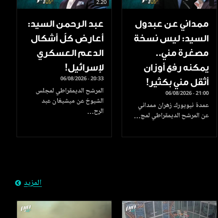
2.20
ممداني عن عبدول
عبد الرحمن السيد:
السيد: ليس نسخة
أعارض كلّ أشكال
مصغرة مني..
الدعم العسكري
يمكنه رفع أوزان
لإسرائيل!
06/08/2026 - 20:33
أثقل مني بكثير!
المرشح الديمقراطي لمجلس
06/08/2026 - 21:00
الشيوخ عن ميشيغان عبد
عمدة نيويورك زهران ممداني
الرح…
عن المرشح الديمقراطي لمج…
المزيد