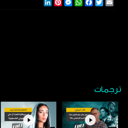
LinkedIn
Pinterest
Messenger
WhatsApp
Facebook
Twitter
Email
ترجمات