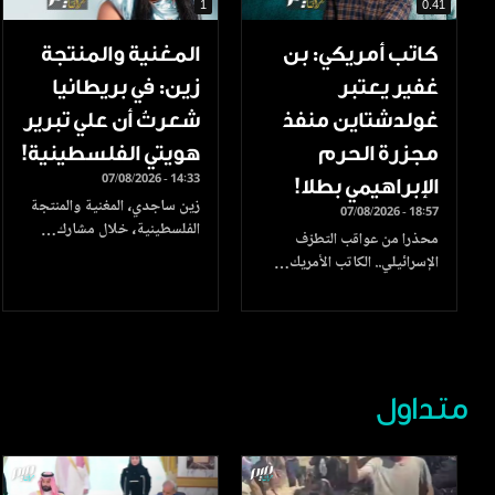
1
0.41
كاتب أمريكي: بن
المغنية والمنتجة
غفير يعتبر
زين: في بريطانيا
غولدشتاين منفذ
شعرتُ أن علي تبرير
مجزرة الحرم
هويتي الفلسطينية!
07/08/2026 - 14:33
الإبراهيمي بطلا!
زين ساجدي، المغنية والمنتجة
07/08/2026 - 18:57
الفلسطينية، خلال مشارك…
محذرا من عواقب التطرّف
الإسرائيلي.. الكاتب الأمريك…
متداول