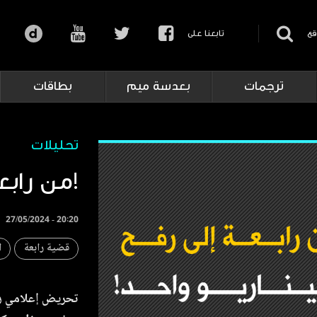
قع
تابعنا على
ترجمات
بعدسة ميم
بطاقات
تحليلات
من رابعة إلى رفح.. سيناريو واحد!
27/05/2024 - 20:20
قضية رابعة
ا
تحريض إعلامي ره