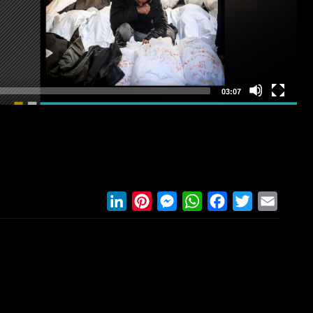
LinkedIn
Pinterest
Messenger
WhatsApp
Facebook
Twitter
Email