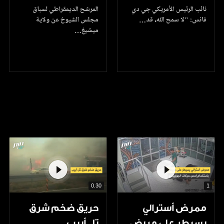
نائب الرئيس الأمريكي جي دي
المرشح الديمقراطي لسباق
فانس: "لا سمح الله، قد…
مجلس الشيوخ عن ولاية
ميشيغ…
0.30
1
ممرض أسترالي
حريق ضخم شرق
يسيطر على مريض
تل أبيب