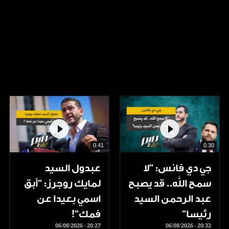
0.41
0.30
جي دي فانس: ”لا
عبدول السيد
سمح الله.. قد يصبح
لمايك روجرز: "أبق
عبد الرحمن السيد
اسمي بعيدا عن
رئيسا”
فمك"!
06/08/2026 - 20:27
06/08/2026 - 20:32