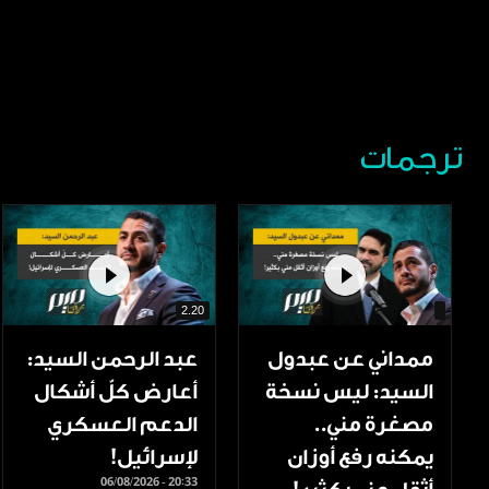
ترجمات
2.20
ممداني عن عبدول
عبد الرحمن السيد:
السيد: ليس نسخة
أعارض كلّ أشكال
مصغرة مني..
الدعم العسكري
يمكنه رفع أوزان
لإسرائيل!
06/08/2026 - 20:33