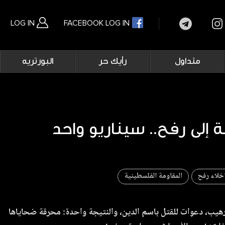
LOG IN
FACEBOOK LOG IN
Main
متداول
رأيك حر
البورتريه
navigation
بحث متقدم
خلاء رفح
المقاومة الفلسطينية
يب، دعوات للقتل باسم الدين، والنتيجة واحدة: محرقة ضحاياها