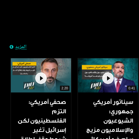
المزيد
2.20
0.41
سيناتور أمريكي
صحفي أمريكي:
جمهوري:
التزم
الشيوعيون
الفلسطينيون لكن
والإسلاميون مزيج
إسرائيل تغير