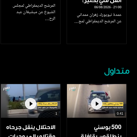
أثقل مني بكثير!
المرشح الديمقراطي لمجلس
06/08/2026 - 21:00
الشيوخ عن ميشيغان عبد
عمدة نيويورك زهران ممداني
الرح…
عن المرشح الديمقراطي لمج…
متداول
1
0.41
500 بوسني
الاحتلال ينقل جرحاه
ينطلقون بقافلة
وقتلاه بالمروحيات