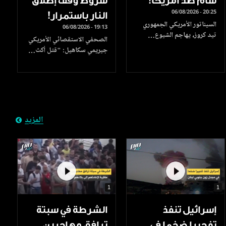
سام ضد أمريكا!
شروط وقف إطلاق
06/08/2026 - 20:25
النار باستمرار!
السيناتور الأمريكي الجمهوري
06/08/2026 - 19:13
تيد كروز، يهاجم الشيوع…
الصحفي الاستقصائي الأمريكي
جيريمي سكاهيل: "قتل أكث…
المزيد
1
1
إسرائيل تنفذ
الشرطة في سبتة
تفجيرا ضخما في
ترافق مهاجرين