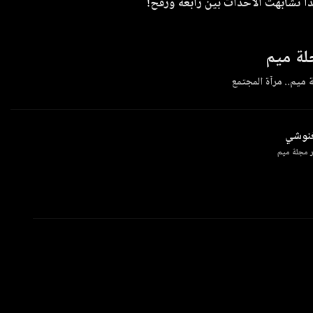
ا تشابهت الأحداث بين رابعة ورفح!
ة ميم
 ميم.. مرآة المجتمع
غنوشي
 مجلة ميم