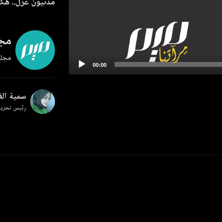
مدنيون عزل.. هكذ
مجل
مجلة
سمية ال
رئيس تحرير