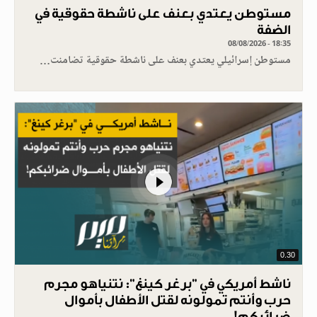
مستوطن يعتدي بعنف على ناشطة حقوقية في
الضفة
08/08/2026 - 18:35
مستوطن إسرائيلي يعتدي بعنف على ناشطة حقوقية تضامنت…
0.30
ناشط أمريكي في "برغر كينغ": نتنياهو مجرم
حرب وأنتم تمولونه لقتل الأطفال بأموال
ضرائبكم!