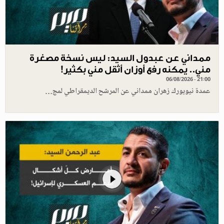
ممداني عن عبدول السيد: ليس نسخة مصغرة
مني.. يمكنه رفع أوزان أثقل مني بكثير!
06/08/2026 - 21:00
عمدة نيويورك زهران ممداني عن المرشح الديمقراطي لمج…