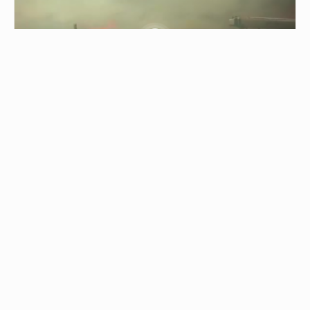
0.30
حريق ضخم شرق تل أبيب
04/08/2026 - 17:45
حريق ضخم شرق تل أبيب اندلع في الأحراش عند تقاطع "ب…
من نحن
جميع الحقوق محفوظة © 2019
اتصل بنا