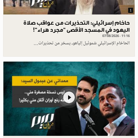
1
حاخام إسرائيلي: التحذيرات من عواقب صلاة
اليهود في المسجد الأقصى "مجرد هراء"!
07/08/2026 - 11:16
الحاخام الإسرائيلي شموئيل إلياهو، يسخر من تحذيرات…