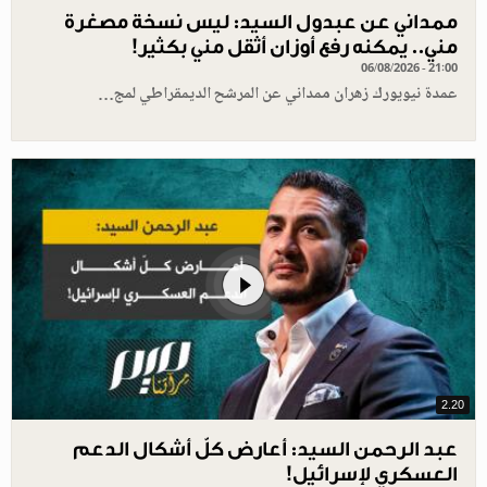
ممداني عن عبدول السيد: ليس نسخة مصغرة
مني.. يمكنه رفع أوزان أثقل مني بكثير!
06/08/2026 - 21:00
عمدة نيويورك زهران ممداني عن المرشح الديمقراطي لمج…
2.20
عبد الرحمن السيد: أعارض كلّ أشكال الدعم
العسكري لإسرائيل!