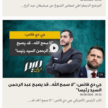
المرشح الديمقراطي لمجلس الشيوخ عن ميشيغان عبد الرح…
0.30
جي دي فانس: ”لا سمح الله.. قد يصبح عبد الرحمن
السيد رئيسا”
06/08/2026 - 20:32
نائب الرئيس الأمريكي جي دي فانس: "لا سمح الله، قد…