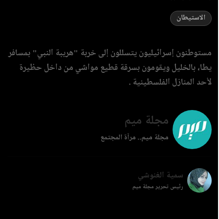
الاستيطان
مستوطنون إسرائيليون يتسللون إلى خربة "هريبة النبي" بمسافر
يطا، بالخليل ويقومون بسرقة قطيع مواشي من داخل حظيرة
لأحد المنازل الفلسطينية .
مجلة ميم
مجلة ميم.. مرآة المجتمع
سمية الغنوشي
رئيس تحرير مجلة ميم