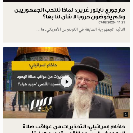
مارجوري تايلور غرين: لماذا ننتخب الجمهوريين
وهم يخوضون حروبا لا شأن لنا بها؟
07/08/2026 - 11:21
النائبة الجمهورية السابقة في الكونغرس الأمريكي، ما…
1
حاخام إسرائيلي: التحذيرات من عواقب صلاة