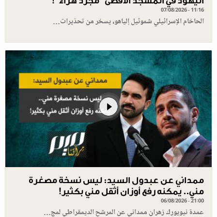
اليهود في المسجد الأقصى "مجرد هراء"!
07/08/2026 - 11:16
الحاخام الإسرائيلي شموئيل إلياهو، يسخر من تحذيرات…
ممداني عن عبدول السيد: ليس نسخة مصغرة
مني.. يمكنه رفع أوزان أثقل مني بكثير!
06/08/2026 - 21:00
عمدة نيويورك زهران ممداني عن المرشح الديمقراطي لمج…