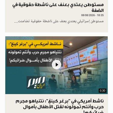
مستوطن يعتدي بعنف على ناشطة حقوقية في
الضفة
08/08/2026 - 18:35
مستوطن إسرائيلي يعتدي بعنف على ناشطة حقوقية تضامنت…
0.30
ناشط أمريكي في "برغر كينغ": نتنياهو مجرم
حرب وأنتم تمولونه لقتل الأطفال بأموال
ضرائبكم!