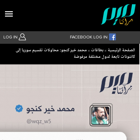
Search
LOG IN
FACEBOOK LOG IN
Breadcrumb
الصفحة الرئيسية
بطاقات
محمد خير كنجو: محاولات تقسيم سوريا إلى
كانتونات تابعة لدول مختلفة مرفوضة
بحث متقدم