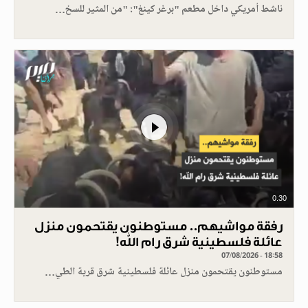
ناشط أمريكي داخل مطعم "برغر كينغ": "من المثير للسخ…
0.30
رفقة مواشيهم.. مستوطنون يقتحمون منزل
عائلة فلسطينية شرق رام الله!
07/08/2026 - 18:58
مستوطنون يقتحمون منزل عائلة فلسطينية شرق قرية الطي…