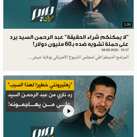
1.00
"لا يمكنكم شراء الحقيقة" عبد الرحمن السيد يرد
على حملة تشويه ضده بـ60 مليون دولار!
08/08/2026 - 18:37
المرشح الديمقراطي لمجلس الشيوخ الأمريكي بولاية ميش…