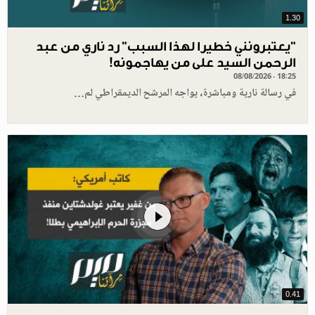
1.30
"يعتبرونني خطيرا لهذا السبب" رد ناري من عبد
الرحمن السيد على من يهاجمونه!
08/08/2026 - 18:25
في رسالة نارية ومباشرة، يواجه المرشح الديمقراطي لم…
0.41