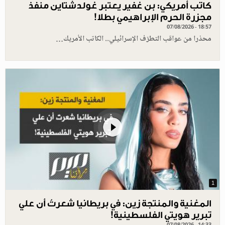
كاتب أمريكي: بن غفير يعتبر غولدشتاين منفذ
مجزرة الحرم الإبراهيمي بطلا!
07/08/2026 - 18:57
محذرا من عواقب التطرّف الإسرائيلي.. الكاتب الأمريك…
1
المغنية والمنتجة زين: في بريطانيا شعرتُ أن علي
تبرير هويتي الفلسطينية!
07/08/2026 - 14:33