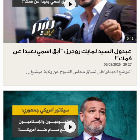
0.41
عبدول السيد لمايك روجرز: "أبق اسمي بعيدا عن
فمك"!
06/08/2026 - 20:27
المرشح الديمقراطي لسباق مجلس الشيوخ عن ولاية ميشيغ…