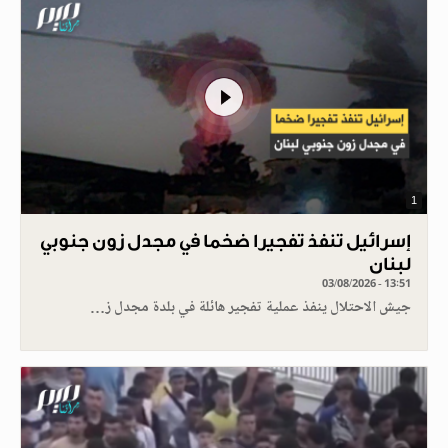
1
إسرائيل تنفذ تفجيرا ضخما في مجدل زون جنوبي
لبنان
03/08/2026 - 13:51
جيش الاحتلال ينفذ عملية تفجير هائلة في بلدة مجدل ز…