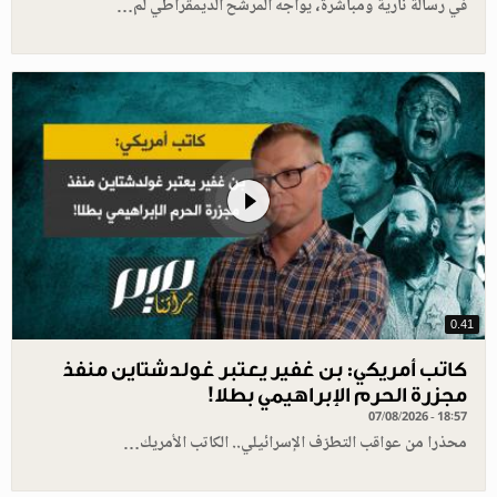
في رسالة نارية ومباشرة، يواجه المرشح الديمقراطي لم…
0.41
كاتب أمريكي: بن غفير يعتبر غولدشتاين منفذ
مجزرة الحرم الإبراهيمي بطلا!
07/08/2026 - 18:57
محذرا من عواقب التطرّف الإسرائيلي.. الكاتب الأمريك…