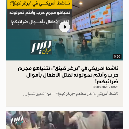
0.30
ناشط أمريكي في "برغر كينغ": نتنياهو مجرم
حرب وأنتم تمولونه لقتل الأطفال بأموال
ضرائبكم!
08/08/2026 - 18:25
ناشط أمريكي داخل مطعم "برغر كينغ": "من المثير للسخ…