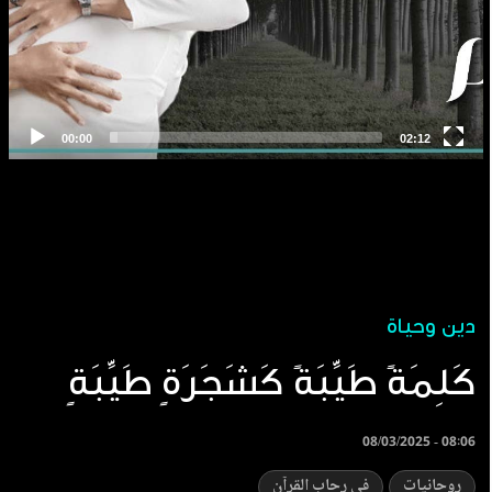
دين وحياة
كَلِمَةً طَيِّبَةً كَشَجَرَ‌ةٍ طَيِّبَةٍ
08/03/2025 - 08:06
روحانيات
في رحاب القرآن