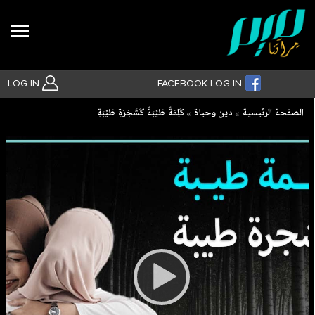
Search
LOG IN
FACEBOOK LOG IN
Breadcrumb
الصفحة الرئيسية
دين وحياة
كَلِمَةً طَيِّبَةً كَشَجَرَ‌ةٍ طَيِّبَةٍ
بحث متقدم