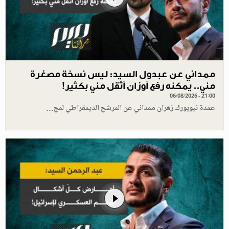
ممداني عن عبدول السيد: ليس نسخة مصغرة
مني.. يمكنه رفع أوزان أثقل مني بكثير!
06/08/2026 - 21:00
عمدة نيويورك زهران ممداني عن المرشح الديمقراطي لمج…