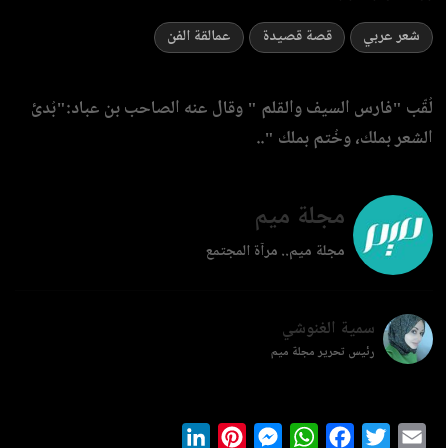
شعر عربي
قصة قصيدة
عمالقة الفن
لُقّب "فارس السيف والقلم " وقال عنه الصاحب بن عباد:"بُدئ
الشعر بملك، وخُتم بملك "..
مجلة ميم
مجلة ميم.. مرآة المجتمع
سمية الغنوشي
رئيس تحرير مجلة ميم
LinkedIn
Pinterest
Messenger
WhatsApp
Facebook
Twitter
Ema