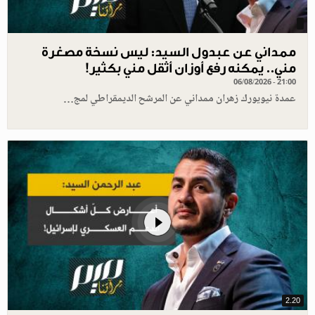
ممداني عن عبدول السيد: ليس نسخة مصغرة
مني.. يمكنه رفع أوزان أثقل مني بكثير!
06/08/2026 - 21:00
عمدة نيويورك زهران ممداني عن المرشح الديمقراطي لمج…
2.20