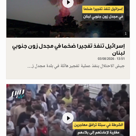
1
إسرائيل تنفذ تفجيرا ضخما في مجدل زون جنوبي
لبنان
03/08/2026 - 13:51
جيش الاحتلال ينفذ عملية تفجير هائلة في بلدة مجدل ز…