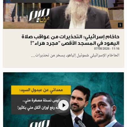
1
حاخام إسرائيلي: التحذيرات من عواقب صلاة
اليهود في المسجد الأقصى "مجرد هراء"!
07/08/2026 - 11:16
الحاخام الإسرائيلي شموئيل إلياهو، يسخر من تحذيرات…