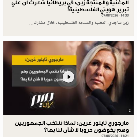
المغنية والمنتجة زين: في بريطانيا شعرتُ أن علي
تبرير هويتي الفلسطينية!
07/08/2026 - 14:33
زين ساجدي، المغنية والمنتجة الفلسطينية، خلال مشارك…
2
مارجوري تايلور غرين: لماذا ننتخب الجمهوريين
وهم يخوضون حروبا لا شأن لنا بها؟
07/08/2026 - 11:21