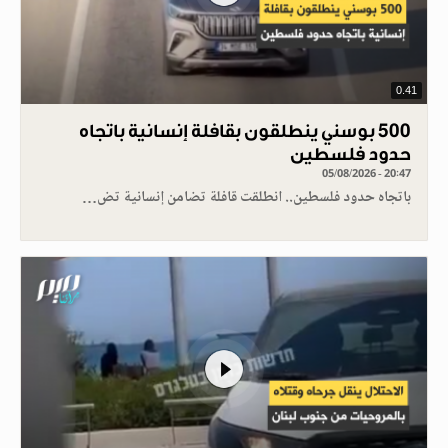
0.41
500 بوسني ينطلقون بقافلة إنسانية باتجاه
حدود فلسطين
05/08/2026 - 20:47
باتجاه حدود فلسطين.. انطلقت قافلة تضامن إنسانية تض…