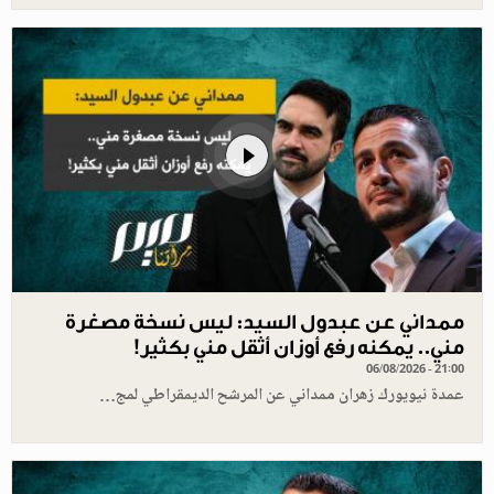
ممداني عن عبدول السيد: ليس نسخة مصغرة
مني.. يمكنه رفع أوزان أثقل مني بكثير!
06/08/2026 - 21:00
عمدة نيويورك زهران ممداني عن المرشح الديمقراطي لمج…