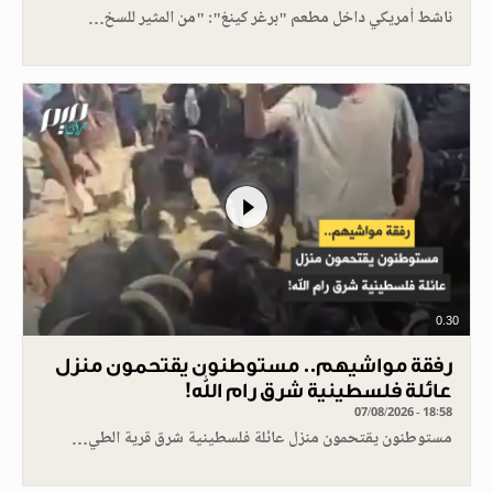
ناشط أمريكي داخل مطعم "برغر كينغ": "من المثير للسخ…
0.30
رفقة مواشيهم.. مستوطنون يقتحمون منزل
عائلة فلسطينية شرق رام الله!
07/08/2026 - 18:58
مستوطنون يقتحمون منزل عائلة فلسطينية شرق قرية الطي…