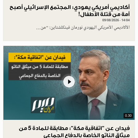
أكاديمي أمريكي يهودي: المجتمع الإسرائيلي أصبح
أمة من قتلة الأطفال!
09/08/2026 - 14:04
الأكاديمي الأمريكي اليهودي نورمان فينكلشتاين: "من…
0.30
فيدان عن "اتفاقية مكة": مطابقة للمادة 5 من
ميثاق الناتو الخاصة بالدفاع الجماعي