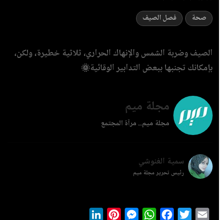
صحة
فصل الصيف
الصيف وضربة الشمس والإنهاك الحراري، ثلاثية خطيرة، ولكن،
بإمكانك تجنبها ببعض التدابير الوقائية🌞
مجلة ميم
مجلة ميم.. مرآة المجتمع
سمية الغنوشي
رئيس تحرير مجلة ميم
LinkedIn
Pinterest
Messenger
WhatsApp
Facebook
Twitter
Ema