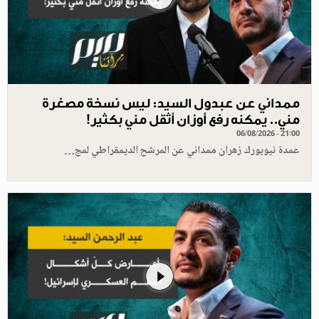
ممداني عن عبدول السيد: ليس نسخة مصغرة
مني.. يمكنه رفع أوزان أثقل مني بكثير!
06/08/2026 - 21:00
عمدة نيويورك زهران ممداني عن المرشح الديمقراطي لمج…