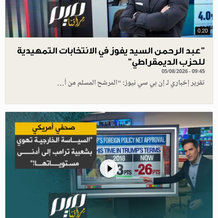
0.20
"عبد الرحمن السيد يفوز في الانتخابات التمهيدية
للحزب الديمقراطي"
05/08/2026 - 09:45
تقرير إخباري لـ إن بي سي نيوز: "المرشح المسلم من أ…