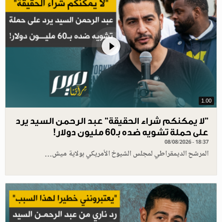
1.00
"لا يمكنكم شراء الحقيقة" عبد الرحمن السيد يرد
على حملة تشويه ضده بـ60 مليون دولار!
08/08/2026 - 18:37
المرشح الديمقراطي لمجلس الشيوخ الأمريكي بولاية ميش…